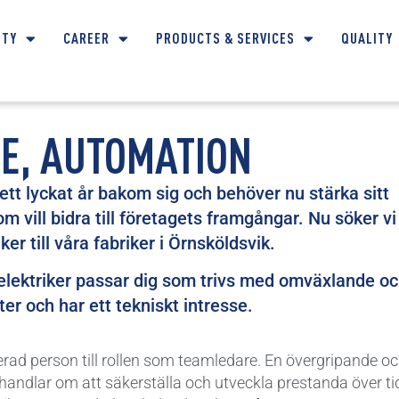
ITY
CAREER
PRODUCTS & SERVICES
QUALITY
E, AUTOMATION
ett lyckat år bakom sig och behöver nu stärka sitt
m vill bidra till företagets framgångar. Nu söker vi
er till våra fabriker i Örnsköldsvik.
lektriker passar dig som trivs med omväxlande o
r och har ett tekniskt intresse.
ad person till rollen som teamledare. En övergripande o
 handlar om att säkerställa och utveckla prestanda över ti