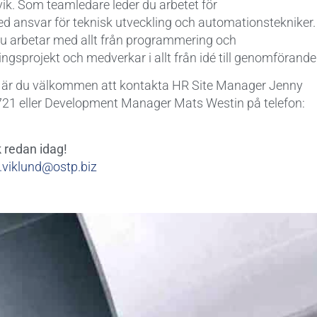
vik. Som teamledare leder du arbetet för
 ansvar för teknisk utveckling och automationstekniker.
 du arbetar med allt från programmering och
ringsprojekt och medverkar i allt från idé till genomförande
en är du välkommen att kontakta HR Site Manager Jenny
721 eller Development Manager Mats Westin på telefon:
k redan idag!
.viklund@ostp.biz